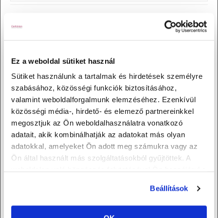
Képzési adatok
belső auditor
vezető auditor
információbiztonsági képzés
ESG képzés
Ez a weboldal sütiket használ
Belső auditor képzés
Sütiket használunk a tartalmak és hirdetések személyre
Vezető auditor képzés
szabásához, közösségi funkciók biztosításához,
Információbiztonsági képzés
ESG képzés
valamint weboldalforgalmunk elemzéséhez. Ezenkívül
Üzenet
közösségi média-, hirdető- és elemező partnereinkkel
megosztjuk az Ön weboldalhasználatra vonatkozó
adatait, akik kombinálhatják az adatokat más olyan
adatokkal, amelyeket Ön adott meg számukra vagy az
Ön által használt más szolgáltatásokból gyűjtöttek. A
weboldalon való böngészés folytatásával Ön hozzájárul a
sütik használatához.
Beállítások
OK