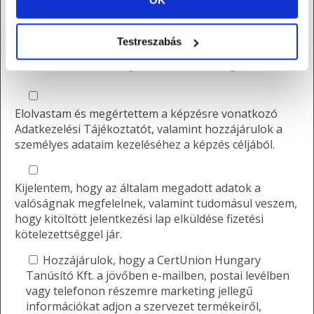
Kijelentem, hogy elolvastam az Általános
Testreszabás
Szerződési Feltételeket (ÁSZF) és annak
mellékleteit, és elfogadom az abban foglaltakat.
Elolvastam és megértettem a képzésre vonatkozó
Adatkezelési Tájékoztatót, valamint hozzájárulok a
személyes adataim kezeléséhez a képzés céljából.
Kijelentem, hogy az általam megadott adatok a
valóságnak megfelelnek, valamint tudomásul veszem,
hogy kitöltött jelentkezési lap elküldése fizetési
kötelezettséggel jár.
Hozzájárulok, hogy a CertUnion Hungary
Tanúsító Kft. a jövőben e-mailben, postai levélben
vagy telefonon részemre marketing jellegű
információkat adjon a szervezet termékeiről,