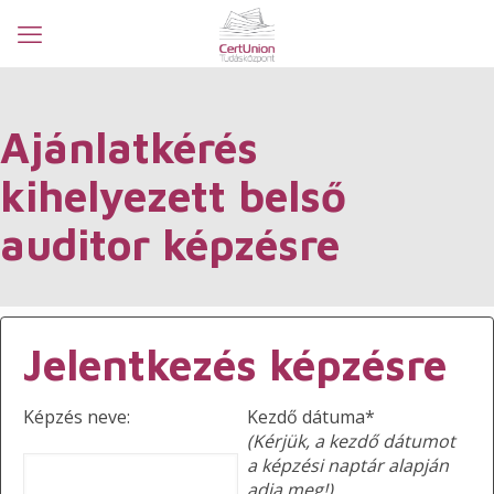
Ajánlatkérés
kihelyezett belső
auditor képzésre
Jelentkezés képzésre
Képzés neve:
Kezdő dátuma*
(Kérjük, a kezdő dátumot
a képzési naptár alapján
adja meg!)