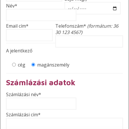
Név*
Email cím*
Telefonszám*
(formátum: 36
30 123 4567)
A jelentkező
cég
magánszemély
Számlázási adatok
Számlázási név*
Számlázási cím*