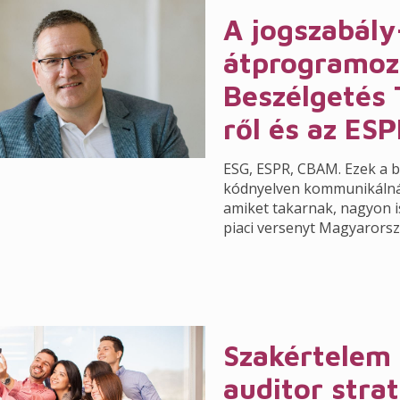
A jogszabály
átprogramoz
Beszélgetés 
ről és az ESP
ESG, ESPR, CBAM. Ezek a b
kódnyelven kommunikálnán
amiket takarnak, nagyon is
piaci versenyt Magyarorsz
Szakértelem 
auditor strat