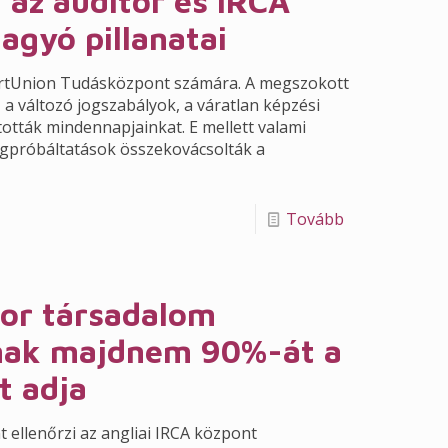
 az auditor és IRCA
agyó pillanatai
ertUnion Tudásközpont számára. A megszokott
, a változó jogszabályok, a váratlan képzési
tották mindennapjainkat. E mellett valami
megpróbáltatások összekovácsolták a
Tovább
tor társadalom
nak majdnem 90%-át a
t adja
 ellenőrzi az angliai IRCA központ