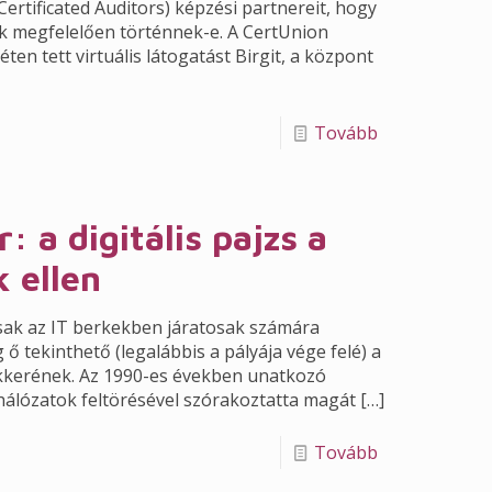
Certificated Auditors) képzési partnereit, hogy
ak megfelelően történnek-e. A CertUnion
en tett virtuális látogatást Birgit, a központ
Tovább
: a digitális pajzs a
 ellen
csak az IT berkekben járatosak számára
ő tekinthető (legalábbis a pályája vége felé) a
ekkerének. Az 1990-es években unatkozó
álózatok feltörésével szórakoztatta magát
[…]
Tovább