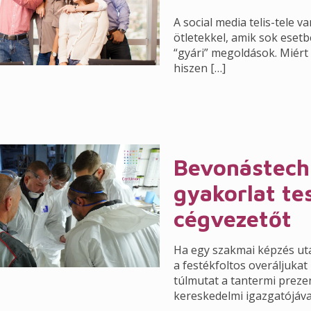
A social media telis-tele v
ötletekkel, amik sok eset
“gyári” megoldások. Miért 
hiszen
[…]
Bevonástechn
gyakorlat tes
cégvezetőt
Ha egy szakmai képzés ut
a festékfoltos overáljukat 
túlmutat a tantermi prezen
kereskedelmi igazgatójáv