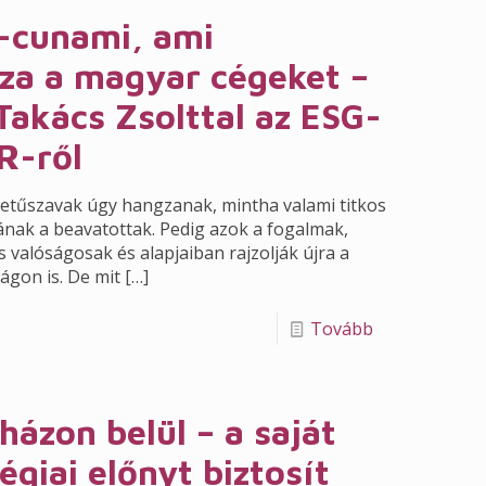
-cunami, ami
za a magyar cégeket –
Takács Zsolttal az ESG-
R-ről
etűszavak úgy hangzanak, mintha valami titkos
ak a beavatottak. Pedig azok a fogalmak,
 valóságosak és alapjaiban rajzolják újra a
ágon is. De mit
[…]
Tovább
házon belül – a saját
égiai előnyt biztosít