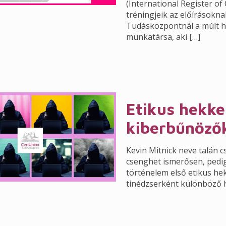
(International Register of 
tréningjeik az előírásokn
Tudásközpontnál a múlt hét
munkatársa, aki
[…]
Etikus hekker
kiberbűnözők
Kevin Mitnick neve talán 
csenghet ismerősen, pedig 
történelem első etikus h
tinédzserként különböző h