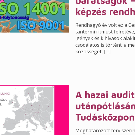
barátságok –
képzés rendh
Rendhagyó év volt ez a C
tantermi ritmust félretéve
igények és kihívások alakí
csodálatos is történt: a 
közösséget,
[…]
A hazai audi
utánpótlásá
Tudásközpon
Meghatározott terv szerint