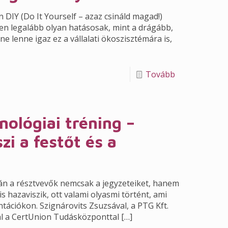
an DIY (Do It Yourself – azaz csináld magad!)
ben legalább olyan hatásosak, mint a drágább,
ne lenne igaz ez a vállalati ökoszisztémára is,
Tovább
ológiai tréning –
zi a festőt és a
án a résztvevők nemcsak a jegyzeteiket, hanem
is hazaviszik, ott valami olyasmi történt, ami
tációkon. Szignárovits Zsuzsával, a PTG Kft.
al a CertUnion Tudásközponttal
[…]