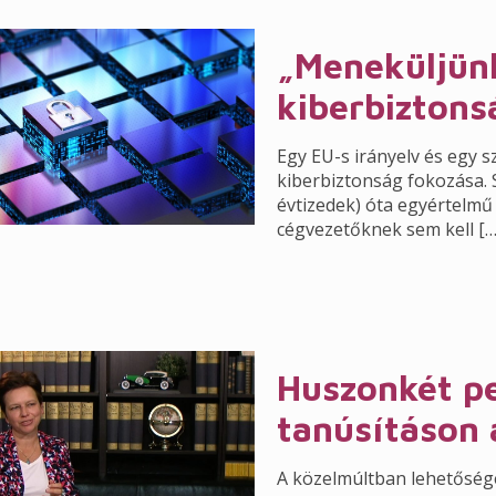
„Meneküljünk
kiberbiztons
Egy EU-s irányelv és egy s
kiberbiztonság fokozása. 
évtizedek) óta egyértelmű
cégvezetőknek sem kell
[…
Huszonkét pe
tanúsításon 
A közelmúltban lehetőség