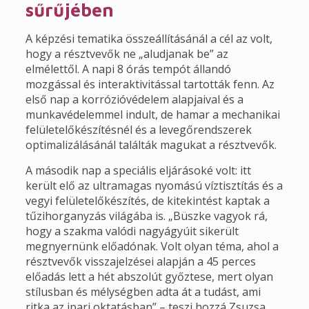
sűrűjében
A képzési tematika összeállításánál a cél az volt,
hogy a résztvevők ne „aludjanak be” az
elmélettől. A napi 8 órás tempót állandó
mozgással és interaktivitással tartották fenn. Az
első nap a korrózióvédelem alapjaival és a
munkavédelemmel indult, de hamar a mechanikai
felületelőkészítésnél és a levegőrendszerek
optimalizálásánál találták magukat a résztvevők.
A második nap a speciális eljárásoké volt: itt
került elő az ultramagas nyomású víztisztítás és a
vegyi felületelőkészítés, de kitekintést kaptak a
tűzihorganyzás világába is. „Büszke vagyok rá,
hogy a szakma valódi nagyágyúit sikerült
megnyernünk előadónak. Volt olyan téma, ahol a
résztvevők visszajelzései alapján a 45 perces
előadás lett a hét abszolút győztese, mert olyan
stílusban és mélységben adta át a tudást, ami
ritka az ipari oktatásban” – teszi hozzá Zsuzsa.