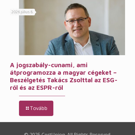
2026 július 8.
A jogszabály-cunami, ami
átprogramozza a magyar cégeket –
Beszélgetés Takács Zsolttal az ESG-
ről és az ESPR-ről
Tovább
© 2025 CertUnion. All Rights Reserved.