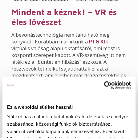
Mindent a kéznek! – VR és
éles lövészet
A bevonástechnológia nem tanulható meg
könyvből. Korábban már írtunk a
PTG Kft.
virtuális valóság alapú oktatásáról, ami most is
központi szerepet kapott. A VR-szemüveg itt nem
játék: ez a „büntetlen hibázás” eszköze. A
résztvevők tét nélkül sajátíthatták el azt a
mozdulatsort, ami élesben már drága festékbe és
értékes munkaidőbe kerülne. A számítógép
minden rezdülést figyel: méri a pisztolytávolságot,
a dőlésszöget és az átfedéseket, majd azonnal
kiértékeli a „munkát”.
Ez a weboldal sütiket használ
De a virtuális tér csak az előszoba: a tréning 60%-
Sütiket használunk a tartalmak és hirdetések személyre
a hús-vér gyakorlat volt. Ott kellett lenni a
szabásához, közösségi funkciók biztosításához,
festőgépek mellett, látni, melyik technológiához
valamint weboldalforgalmunk elemzéséhez. Ezenkívül
melyik berendezés passzol, és végül egy