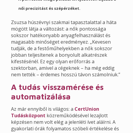
női precizitást és szépérzéket.
Zsuzsa húszévnyi szakmai tapasztalattal a háta
mögött látja a változást: a nők pontossága
sokszor hatékonyabb anyagfelhasználást és
magasabb minőséget eredményez. „Kevesen
tudják, de a festőműhelyekben a nők sokszor
jobban teljesítenek a bonyolult alkatrészek
kifestésénél. Ez egy olyan erőforrás a
szektorban, amivel a cégeknek – ha még eddig
nem tették – érdemes hosszú távon számolniuk.”
A tudás visszamérése és
automatizálása
Az már ennyiből is világos: a
CertUnion
Tudásközpont
közreműködésével lezajlott
képzésen nem volt elég a jelenléti ívet aláírni. A
gyakorlati órák folyamatos szóbeli értékelése és