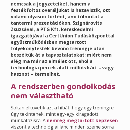
nemcsak a jegyzeteiket, hanem a
festékfoltos overáljukat is hazaviszik, ott
valami olyasmi történt, ami túlmutat a
tantermi prezentációkon. Szignárovits
Zsuzsával, a PTG Kft. kereskedelmi
igazgatójával a CertUnion Tudásközponttal
együttműködésben megtartott
folyékonyfesték-bevonó tréningje után
beszéltük át a tapasztalatokat: miért nem
elég ma már az elmélet ott, ahol a
technológia percek alatt milliós kárt – vagy
hasznot – termelhet.
A rendszerben gondolkodás
nem választható
Sokan elkövetik azt a hibát, hogy egy tréningre
úgy tekintenek, mint egy-egy kiragadott
munkafázisra. A
nemrég megtartott képzésen
viszont a technológiai lánc minden szeme sorra