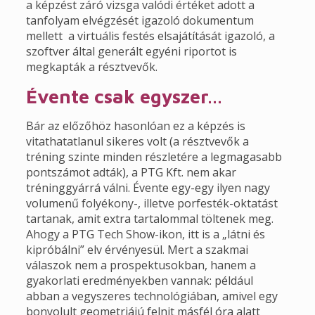
a képzést záró vizsga valódi értéket adott a
tanfolyam elvégzését igazoló dokumentum
mellett a virtuális festés elsajátítását igazoló, a
szoftver által generált egyéni riportot is
megkapták a résztvevők.
Évente csak egyszer…
Bár az előzőhöz hasonlóan ez a képzés is
vitathatatlanul sikeres volt (a résztvevők a
tréning szinte minden részletére a legmagasabb
pontszámot adták), a PTG Kft. nem akar
tréninggyárrá válni. Évente egy-egy ilyen nagy
volumenű folyékony-, illetve porfesték-oktatást
tartanak, amit extra tartalommal töltenek meg.
Ahogy a PTG Tech Show-ikon, itt is a „látni és
kipróbálni” elv érvényesül. Mert a szakmai
válaszok nem a prospektusokban, hanem a
gyakorlati eredményekben vannak: például
abban a vegyszeres technológiában, amivel egy
bonyolult geometriájú felnit másfél óra alatt