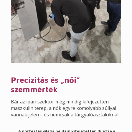
Precizitás és „női”
szemmérték
Bár az ipari szektor még mindig kifejezetten
maszkulin terep, a nők egyre komolyabb súllyal
vannak jelen – és nemcsak a tárgyalóasztaloknál.
A porfestés világa például kifejezetten díjazza a