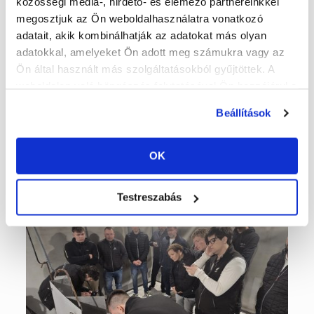
közösségi média-, hirdető- és elemező partnereinkkel
vizsgamunkán bizonyítani a megszerzett tudást.
megosztjuk az Ön weboldalhasználatra vonatkozó
A méréstechnikai napon pedig a Vekor Kft.
adatait, akik kombinálhatják az adatokat más olyan
szakembere segítségével tanulták meg a
résztvevők, hogyan kell hivatalosan, tanúsítható
adatokkal, amelyeket Ön adott meg számukra vagy az
módon dokumentálni a bevonatminőséget.
Ön által használt más szolgáltatásokból gyűjtöttek. A
weboldalon való böngészés folytatásával Ön hozzájárul a
sütik használatához.
Beállítások
OK
Testreszabás