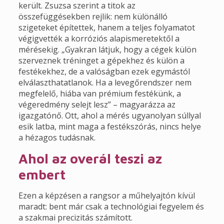
került. Zsuzsa szerint a titok az
összefüggésekben rejlik: nem különálló
szigeteket építettek, hanem a teljes folyamatot
végigvették a korróziós alapismeretektől a
mérésekig. „Gyakran látjuk, hogy a cégek külön
szerveznek tréninget a gépekhez és külön a
festékekhez, de a valóságban ezek egymástól
elválaszthatatlanok. Ha a levegőrendszer nem
megfelelő, hiába van prémium festékünk, a
végeredmény selejt lesz” – magyarázza az
igazgatónő. Ott, ahol a mérés ugyanolyan súllyal
esik latba, mint maga a festékszórás, nincs helye
a hézagos tudásnak.
Ahol az overál teszi az
embert
Ezen a képzésen a rangsor a műhelyajtón kívül
maradt: bent már csak a technológiai fegyelem és
a szakmai precizitás számított.