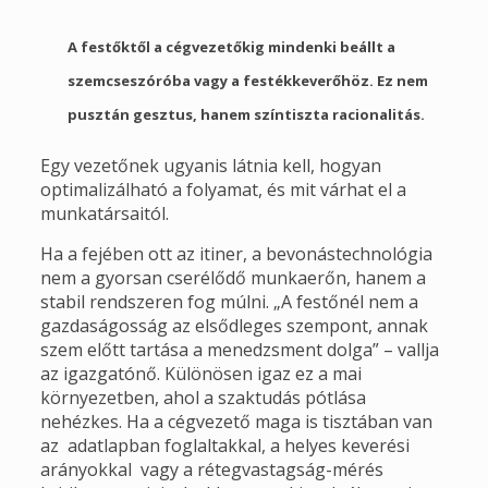
A festőktől a cégvezetőkig mindenki beállt a
szemcseszóróba vagy a festékkeverőhöz. Ez nem
pusztán gesztus, hanem színtiszta racionalitás.
Egy vezetőnek ugyanis látnia kell, hogyan
optimalizálható a folyamat, és mit várhat el a
munkatársaitól.
Ha a fejében ott az itiner, a bevonástechnológia
nem a gyorsan cserélődő munkaerőn, hanem a
stabil rendszeren fog múlni. „A festőnél nem a
gazdaságosság az elsődleges szempont, annak
szem előtt tartása a menedzsment dolga” – vallja
az igazgatónő. Különösen igaz ez a mai
környezetben, ahol a szaktudás pótlása
nehézkes. Ha a cégvezető maga is tisztában van
az adatlapban foglaltakkal, a helyes keverési
arányokkal vagy a rétegvastagság-mérés